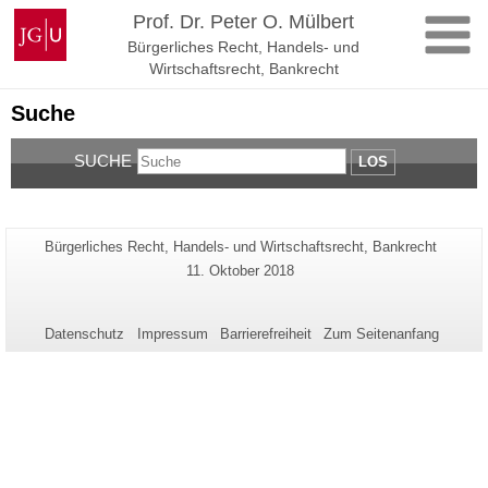
Zum
Johannes
Prof. Dr. Peter O. Mülbert
Inhalt
Gutenberg-
Bürgerliches Recht, Handels- und
springen
Universität
Wirtschaftsrecht, Bankrecht
Mainz
Suche
SUCHE
LOS
Zusätzliche
Seiten-
Bürgerliches Recht, Handels- und Wirtschaftsrecht, Bankrecht
Name:
Informationen
Letzte
11. Oktober 2018
Aktualisierung:
zu
dieser
Datenschutz
Impressum
Barrierefreiheit
Zum Seitenanfang
Seite